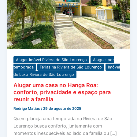
Alugar Imóvel Riviera de São Lourenço
Aluguel por
temporada
Férias na Riviera de São Lourenço
Imóvel
de Luxo Riviera de São Lourenço
Alugar uma casa no Hanga Roa:
conforto, privacidade e espaço para
reunir a família
Rodrigo Matias
/
29 de agosto de 2025
Quem planeja uma temporada na Riviera de São
Lourenço busca conforto, juntamente com
momentos inesquecíveis ao lado da família ou […]