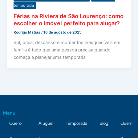
temporada
Férias na Riviera de São Lourenço: como
escolher o imóvel perfeito para alugar?
Rodrigo Matias
/
16 de agosto de 2025
Sol, praia, descanso e momentos inesquecíveis em
família é tudo que uma pessoa precisa quando
começa a planejar uma temporada
Menu
Quero
Aluguel
Temporada
Blog
Quem