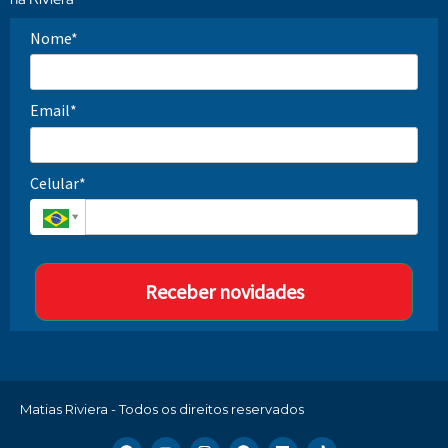
Nome*
Email*
Celular*
Receber novidades
Matias Riviera - Todos os direitos reservados
F
Y
I
P
L