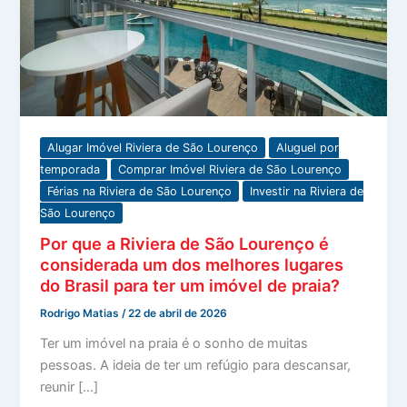
Alugar Imóvel Riviera de São Lourenço
Aluguel por
temporada
Comprar Imóvel Riviera de São Lourenço
Férias na Riviera de São Lourenço
Investir na Riviera de
São Lourenço
Por que a Riviera de São Lourenço é
considerada um dos melhores lugares
do Brasil para ter um imóvel de praia?
Rodrigo Matias
/
22 de abril de 2026
Ter um imóvel na praia é o sonho de muitas
pessoas. A ideia de ter um refúgio para descansar,
reunir […]