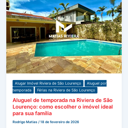
Alugar Imóvel Riviera de São Lourenço
Aluguel por
temporada
Férias na Riviera de São Lourenço
Aluguel de temporada na Riviera de São
Lourenço: como escolher o imóvel ideal
para sua família
Rodrigo Matias
/
18 de fevereiro de 2026