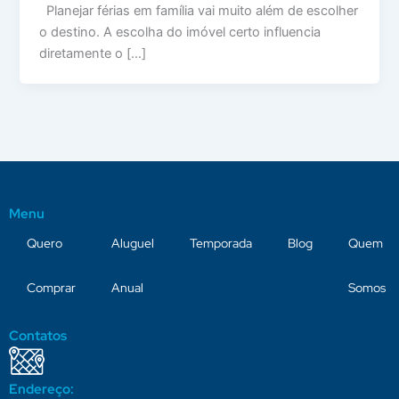
Planejar férias em família vai muito além de escolher
o destino. A escolha do imóvel certo influencia
diretamente o […]
Menu
Quero
Aluguel
Temporada
Blog
Quem
Comprar
Anual
Somos
Contatos
Endereço: