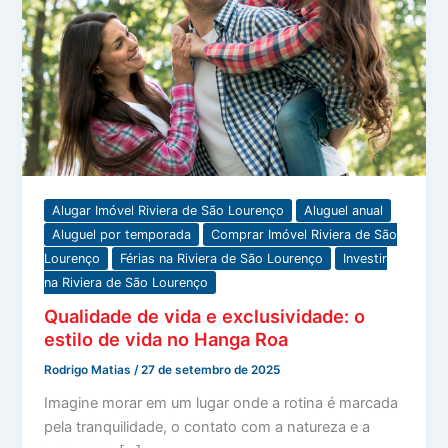
Alugar Imóvel Riviera de São Lourenço
Aluguel anual
Aluguel por temporada
Comprar Imóvel Riviera de São
Lourenço
Férias na Riviera de São Lourenço
Investir
na Riviera de São Lourenço
Qualidade de vida e exclusividade: o
estilo de vida no Hanga Roa
Rodrigo Matias
/
27 de setembro de 2025
Imagine morar em um lugar onde a rotina é marcada
pela tranquilidade, o contato com a natureza e a