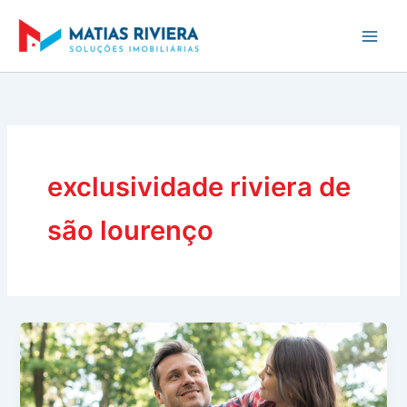
Ir
para
o
conteúdo
exclusividade riviera de
são lourenço