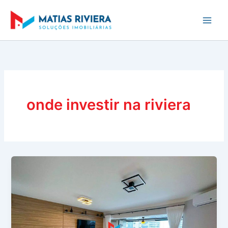
Ir
para
o
conteúdo
onde investir na riviera