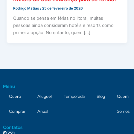
Rodrigo Matias
/
25 de fevereiro de 2026
Quando se pensa em férias no litoral, muitas
pessoas ainda consideram hotéis e resorts como
primeira opção. No entanto, quem […]
Menu
Quero
Aluguel
Temporada
Blog
Quem
Comprar
Anual
Somos
Contatos