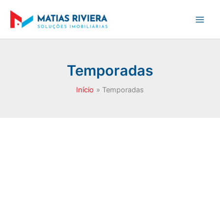
Ir
para
o
conteúdo
Temporadas
Início
Temporadas